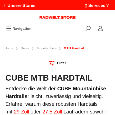
Unsere Stores
Services ?
Termin buchen
Workshops
Navigation
Ausfahrten
Fahrradleasing
Bikefinder
Home
Bikes
Mountainbike
MTB Hardtail
Radwelt.fonds
Filter
CUBE MTB HARDTAIL
Entdecke die Welt der
CUBE Mountainbike
Hardtails
: leicht, zuverlässig und vielseitig.
Erfahre, warum diese robusten Hardtails
mit
29 Zoll
oder
27.5 Zoll
Laufrädern sowohl