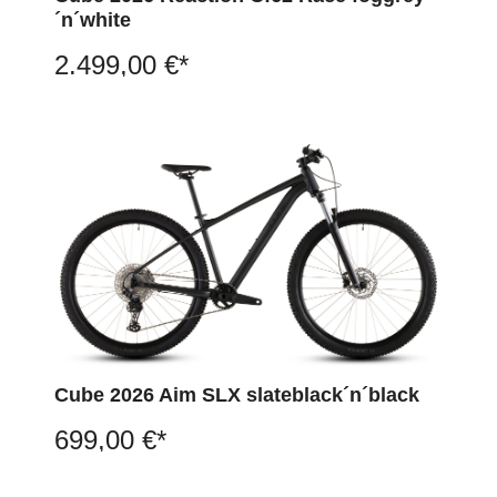
´n´white
2.499,00 €*
Cube 2026 Aim SLX slateblack´n´black
699,00 €*