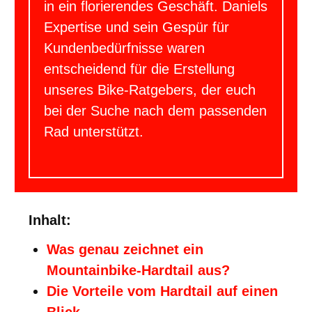
in ein florierendes Geschäft. Daniels
Expertise und sein Gespür für
Kundenbedürfnisse waren
entscheidend für die Erstellung
unseres Bike-Ratgebers, der euch
bei der Suche nach dem passenden
Rad unterstützt.
Inhalt:
Was genau zeichnet ein
Mountainbike-Hardtail aus?
Die Vorteile vom Hardtail auf einen