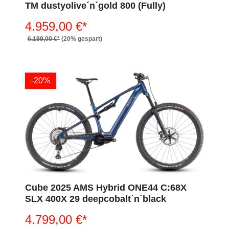
TM dustyolive´n´gold 800 (Fully)
4.959,00 €*
6.199,00 €*
(20% gespart)
-20%
Cube 2025 AMS Hybrid ONE44 C:68X
SLX 400X 29 deepcobalt´n´black
4.799,00 €*