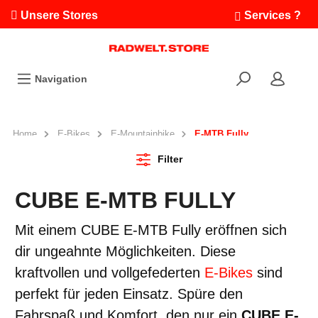
Unsere Stores
Services ?
Termin buchen
Workshops
Navigation
Ausfahrten
Fahrradleasing
Bikefinder
Home
E-Bikes
E-Mountainbike
E-MTB Fully
Radwelt.fonds
Filter
CUBE E-MTB FULLY
Mit einem CUBE E-MTB Fully eröffnen sich
dir ungeahnte Möglichkeiten. Diese
kraftvollen und vollgefederten
E-Bikes
sind
perfekt für jeden Einsatz. Spüre den
Fahrspaß und Komfort, den nur ein
CUBE E-