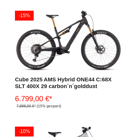
-15%
Cube 2025 AMS Hybrid ONE44 C:68X
SLT 400X 29 carbon´n´golddust
6.799,00 €*
7.999,00 €*
(15% gespart)
-10%