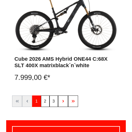
Cube 2026 AMS Hybrid ONE44 C:68X
SLT 400X matrixblack´n´white
7.999,00 €*
1
2
3