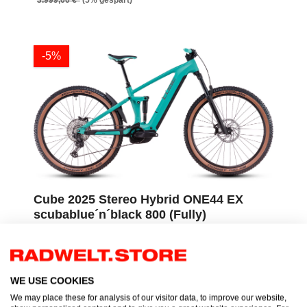
-5%
Cube 2025 Stereo Hybrid ONE44 EX
scubablue´n´black 800 (Fully)
3.989,00 €*
4.199,00 €*
(5% gespart)
WE USE COOKIES
We may place these for analysis of our visitor data, to improve our website,