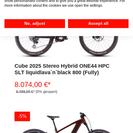
show personalised content and to give you a great website experience. For
-5%
more information about the cookies we use open the settings.
No, adjust
Accept all
Cube 2025 Stereo Hybrid ONE44 HPC
SLT liquidlava´n´black 800 (Fully)
8.074,00 €*
8.499,00 €*
(5% gespart)
-5%