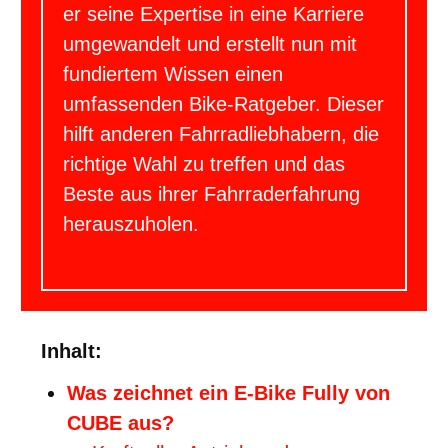
er seine Expertise in eine Karriere
umgewandelt und erstellt nun mit
fundiertem Wissen einen
umfassenden Bike-Ratgeber. Dieser
hilft anderen Fahrradliebhabern, die
richtige Wahl zu treffen und das
Beste aus ihrer Fahrraderfahrung
herauszuholen.
Inhalt:
Was zeichnet ein E-Bike Fully von
CUBE aus?