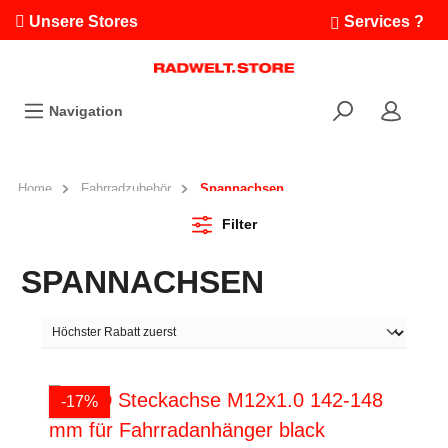
Unsere Stores
Services ?
Termin buchen
Workshops
Navigation
Ausfahrten
Fahrradleasing
Bikefinder
Home
Fahrradzubehör
Spannachsen
Radwelt.fonds
Filter
SPANNACHSEN
-17%