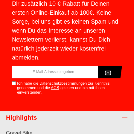
Dir zusätzlich 10 € Rabatt für Deinen
ersten Online-Einkauf ab 100€. Keine
Sorge, bei uns gibt es keinen Spam und
wenn Du das Interesse an unseren
Newslettern verlierst, kannst Du Dich
natürlich jederzeit wieder kostenfrei
abmelden.
E-
Mail-
Adresse*
Ich habe die
Datenschutzbestimmungen
zur Kenntnis
genommen und die
AGB
gelesen und bin mit ihnen
einverstanden.
Highlights
Gravel Bike