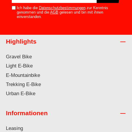
Adresse*
Ich habe die
Datenschutzbestimmungen
zur Kenntnis
genommen und die
AGB
gelesen und bin mit ihnen
einverstanden.
Highlights
Gravel Bike
Light E-Bike
E-Mountainbike
Trekking E-Bike
Urban E-Bike
Informationen
Leasing