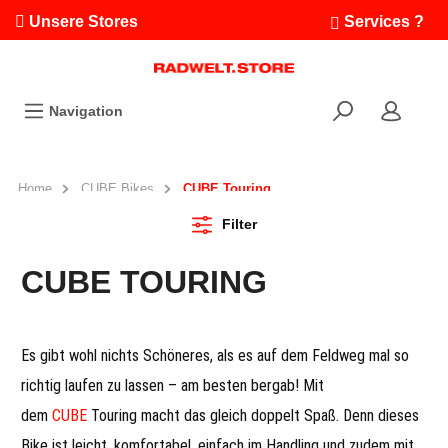
Unsere Stores
Services ?
Termin buchen
Workshops
Navigation
Ausfahrten
Fahrradleasing
Bikefinder
Home
CUBE Bikes
CUBE Touring
Radwelt.fonds
Filter
CUBE TOURING
Es gibt wohl nichts Schöneres, als es auf dem Feldweg mal so
richtig laufen zu lassen – am besten bergab! Mit
dem
CUBE
Touring macht das gleich doppelt Spaß. Denn dieses
Bike ist leicht, komfortabel, einfach im Handling und zudem mit