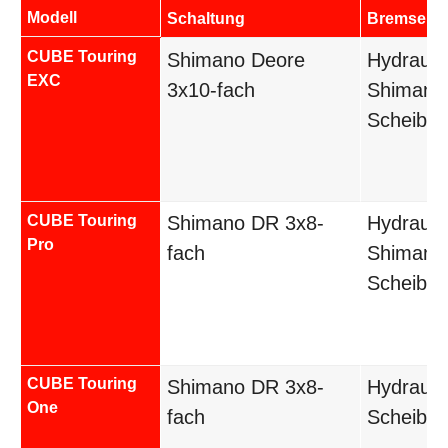
Modell
Schaltung
Bremsen
CUBE Touring
Shimano Deore
Hydrauli
EXC
3x10-fach
Shimano
Scheibe
CUBE Touring
Shimano DR 3x8-
Hydrauli
Pro
fach
Shimano
Scheibe
CUBE Touring
Shimano DR 3x8-
Hydrauli
One
fach
Scheibe