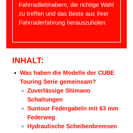
Fahrradliebhabern, die richtige Wahl
zu treffen und das Beste aus ihrer
Fahrraderfahrung herauszuholen.
INHALT:
Was haben die Modelle der CUBE
Touring Serie gemeinsam?
Zuverlässige Shimano
Schaltungen
Suntour Federgabeln mit 63 mm
Federweg
Hydraulische Scheibenbremsen