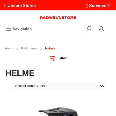
Unsere Stores
Services ?
Termin buchen
Workshops
Navigation
Ausfahrten
Fahrradleasing
Bikefinder
Home
Bekleidung
Helme
Radwelt.fonds
Filter
HELME