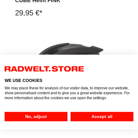
CUBE Helm FINK
29,95 €*
WE USE COOKIES
We may place these for analysis of our visitor data, to improve our website,
show personalised content and to give you a great website experience. For
more information about the cookies we use open the settings.
CUBE Helm HERON (black)
249,95 €*
No, adjust
Accept all