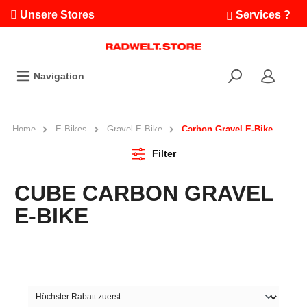
Unsere Stores
Services ?
Termin buchen
Workshops
Navigation
Ausfahrten
Fahrradleasing
Bikefinder
Home
E-Bikes
Gravel E-Bike
Carbon Gravel E-Bike
Radwelt.fonds
Filter
CUBE CARBON GRAVEL
E-BIKE