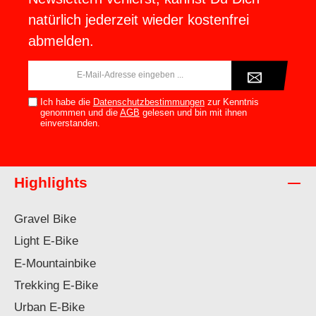
natürlich jederzeit wieder kostenfrei
abmelden.
E-
Mail-
Adresse*
Ich habe die
Datenschutzbestimmungen
zur Kenntnis
genommen und die
AGB
gelesen und bin mit ihnen
einverstanden.
Highlights
Gravel Bike
Light E-Bike
E-Mountainbike
Trekking E-Bike
Urban E-Bike