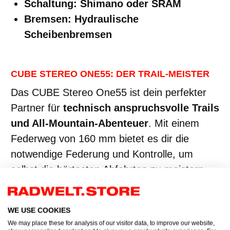
Schaltung: Shimano oder SRAM
Bremsen: Hydraulische
Scheibenbremsen
CUBE STEREO ONE55: DER TRAIL-MEISTER
Das CUBE Stereo One55 ist dein perfekter
Partner für
technisch anspruchsvolle Trails
und All-Mountain-Abenteuer
. Mit einem
Federweg von 160 mm bietet es dir die
notwendige Federung und Kontrolle, um
selbst die härtesten Abfahrten zu meistern.
Die robuste Konstruktion und die
hochwertigen Komponenten, wie der C:62
WE USE COOKIES
Carbonrahmen und die Rockshox- bzw. Fox-
We may place these for analysis of our visitor data, to improve our website,