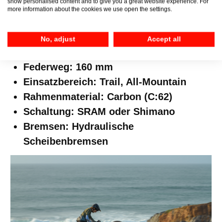
Dämpfer, machen das One55 zu einem
show personalised content and to give you a great website experience. For
more information about the cookies we use open the settings.
zuverlässigen Begleiter für jeden, der das
Maximum aus seinem Fahrstilherausholen
No, adjust
Accept all
möchte.
Federweg: 160 mm
Einsatzbereich: Trail, All-Mountain
Rahmenmaterial: Carbon (C:62)
Schaltung: SRAM oder Shimano
Bremsen: Hydraulische
Scheibenbremsen