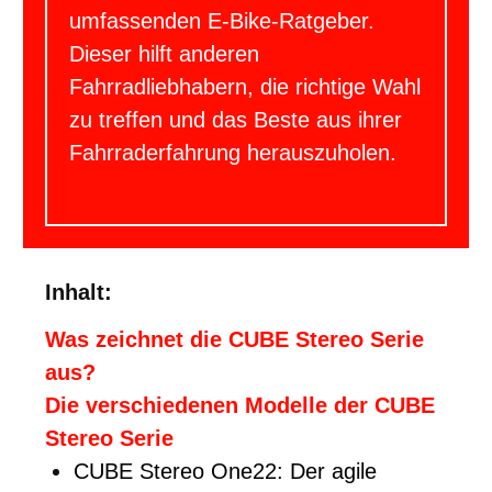
umfassenden E-Bike-Ratgeber.
Dieser hilft anderen
Fahrradliebhabern, die richtige Wahl
zu treffen und das Beste aus ihrer
Fahrraderfahrung herauszuholen.
Inhalt:
Was zeichnet die CUBE Stereo Serie
aus?
Die verschiedenen Modelle der CUBE
Stereo Serie
CUBE Stereo One22: Der agile