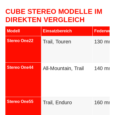
CUBE STEREO MODELLE IM
DIREKTEN VERGLEICH
Modell
Einsatzbereich
Federweg
Stereo One22
Trail, Touren
130 mm
Stereo One44
All-Mountain, Trail
140 mm
Stereo One55
Trail, Enduro
160 mm