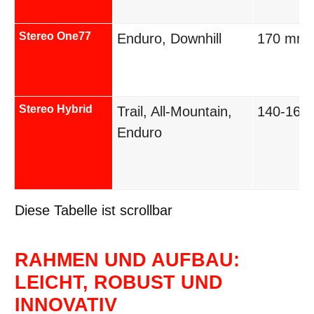
Stereo One77
Enduro, Downhill
170 mm
Stereo Hybrid
Trail, All-Mountain,
140-160
Enduro
Diese Tabelle ist scrollbar
RAHMEN UND AUFBAU:
LEICHT, ROBUST UND
INNOVATIV