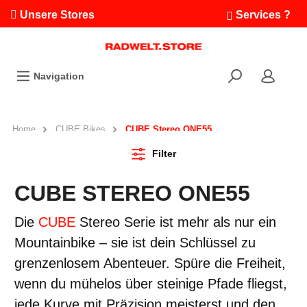
Unsere Stores
Services ?
Termin buchen
Workshops
Navigation
Ausfahrten
Fahrradleasing
Bikefinder
Home
CUBE Bikes
CUBE Stereo ONE55
Radwelt.fonds
Filter
CUBE STEREO ONE55
Die
CUBE
Stereo Serie ist mehr als nur ein
Mountainbike – sie ist dein Schlüssel zu
grenzenlosem Abenteuer. Spüre die Freiheit,
wenn du mühelos über steinige Pfade fliegst,
jede Kurve mit Präzision meisterst und den