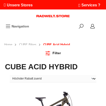
Unsere Stores
Services ?
Termin buchen
Workshops
Navigation
Ausfahrten
Fahrradleasing
Bikefinder
Home
CUBE Bikes
CUBE Acid Hybrid
Radwelt.fonds
Filter
CUBE ACID HYBRID