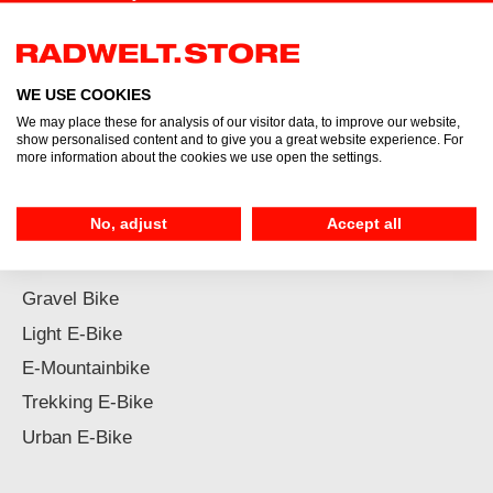
abmelden.
E-
Mail-
Adresse*
WE USE COOKIES
Ich habe die
Datenschutzbestimmungen
zur Kenntnis
We may place these for analysis of our visitor data, to improve our website,
genommen und die
AGB
gelesen und bin mit ihnen
show personalised content and to give you a great website experience. For
einverstanden.
more information about the cookies we use open the settings.
No, adjust
Accept all
Highlights
Gravel Bike
Light E-Bike
E-Mountainbike
Trekking E-Bike
Urban E-Bike