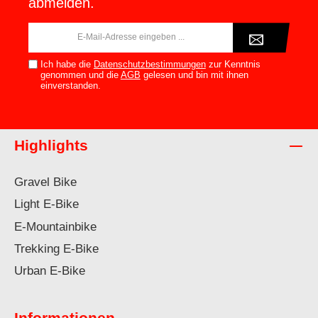
abmelden.
E-
Mail-
Adresse*
Ich habe die
Datenschutzbestimmungen
zur Kenntnis
genommen und die
AGB
gelesen und bin mit ihnen
einverstanden.
Highlights
Gravel Bike
Light E-Bike
E-Mountainbike
Trekking E-Bike
Urban E-Bike
Informationen