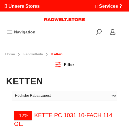
Unsere Stores
Services ?
Termin buchen
Workshops
Navigation
Ausfahrten
Fahrradleasing
Bikefinder
Home
Fahrradteile
Ketten
Radwelt.fonds
Filter
KETTEN
-12%