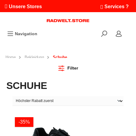
Unsere Stores
Services ?
Termin buchen
Workshops
Navigation
Ausfahrten
Fahrradleasing
Bikefinder
Home
Bekleidung
Schuhe
Radwelt.fonds
Filter
SCHUHE
-35%