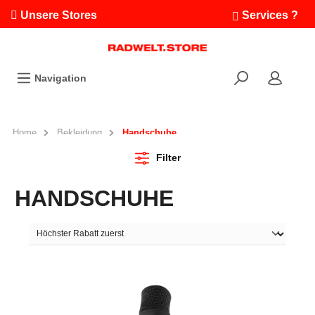
Unsere Stores
Services ?
Termin buchen
Workshops
Navigation
Ausfahrten
Fahrradleasing
Bikefinder
Home
Bekleidung
Handschuhe
Radwelt.fonds
Filter
HANDSCHUHE