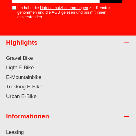
Adresse*
Ich habe die
Datenschutzbestimmungen
zur Kenntnis
genommen und die
AGB
gelesen und bin mit ihnen
einverstanden.
Highlights
Gravel Bike
Light E-Bike
E-Mountainbike
Trekking E-Bike
Urban E-Bike
Informationen
Leasing