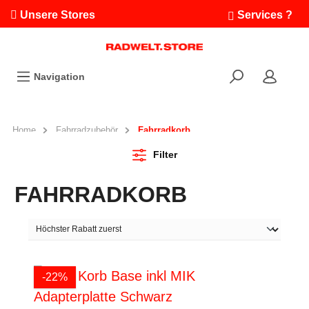
Unsere Stores
Services ?
Termin buchen
Workshops
Navigation
Ausfahrten
Fahrradleasing
Bikefinder
Home
Fahrradzubehör
Fahrradkorb
Radwelt.fonds
Filter
FAHRRADKORB
-22%