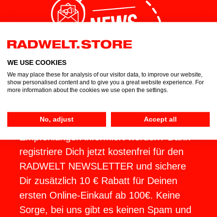
WE USE COOKIES
We may place these for analysis of our visitor data, to improve our website,
show personalised content and to give you a great website experience. For
more information about the cookies we use open the settings.
Du möchtest regelmäßig über Top-
No, adjust
Accept all
Angebote, Neuigkeiten und
Empfehlungen informiert werden? Dann
registriere Dich jetzt kostenfrei für den
RADWELT NEWSLETTER und sichere
Dir zusätzlich 10 € Rabatt für Deinen
ersten Online-Einkauf ab 100€. Keine
Sorge, bei uns gibt es keinen Spam und