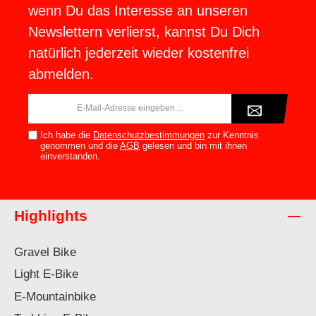
wenn Du das Interesse an unseren
Newslettern verlierst, kannst Du Dich
natürlich jederzeit wieder kostenfrei
abmelden.
E-
Mail-
Adresse*
Ich habe die
Datenschutzbestimmungen
zur Kenntnis
genommen und die
AGB
gelesen und bin mit ihnen
einverstanden.
Highlights
Gravel Bike
Light E-Bike
E-Mountainbike