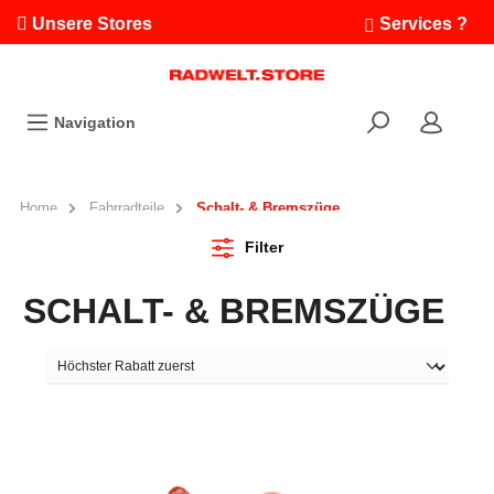
Unsere Stores
Services ?
Termin buchen
Workshops
Navigation
Ausfahrten
Fahrradleasing
Bikefinder
Home
Fahrradteile
Schalt- & Bremszüge
Radwelt.fonds
Filter
SCHALT- & BREMSZÜGE