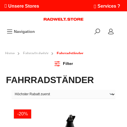
Unsere Stores
Services ?
Termin buchen
Workshops
Navigation
Ausfahrten
Fahrradleasing
Bikefinder
Home
Fahrradzubehör
Fahrradständer
Radwelt.fonds
Filter
FAHRRADSTÄNDER
-20%