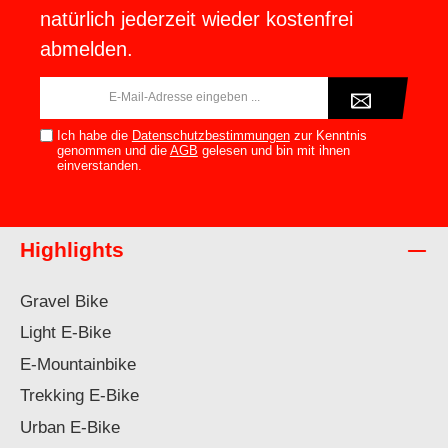
natürlich jederzeit wieder kostenfrei
abmelden.
E-
Mail-
Adresse*
Ich habe die
Datenschutzbestimmungen
zur Kenntnis
genommen und die
AGB
gelesen und bin mit ihnen
einverstanden.
Highlights
Gravel Bike
Light E-Bike
E-Mountainbike
Trekking E-Bike
Urban E-Bike