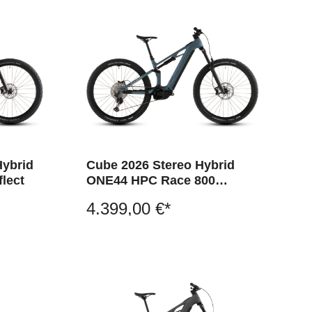
Hybrid
Cube 2026 Stereo Hybrid
flect
ONE44 HPC Race 800
smaragdgrey´n´prism
4.399,00 €*