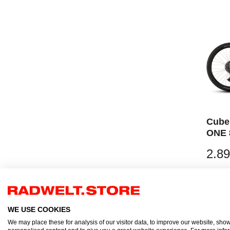
Cube
ONE 
2.89
WE USE COOKIES
We may place these for analysis of our visitor data, to improve our website, sho