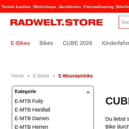
Termin buchen
Workshops
Ausfahrten
Fahrradleasing
Bikefi
E-Bikes
Bikes
CUBE 2026
Kinderfahr
Home
E-Bikes
E-Mountainbike
Kategorie
CUB
E-MTB Fully
E-MTB Hardtail
E-MTB Damen
Du liebst
Bike durc
E-MTB Herren