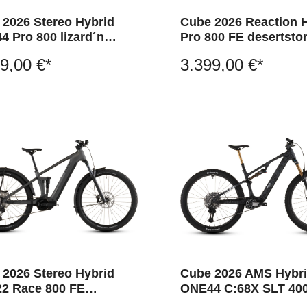
 2026 Stereo Hybrid
Cube 2026 Reaction 
 Pro 800 lizard´n
Pro 800 FE desertsto
k
´driedherbs
9,00 €*
3.399,00 €*
 2026 Stereo Hybrid
Cube 2026 AMS Hybr
2 Race 800 FE
ONE44 C:68X SLT 40
grey´n´chrome
matrixblack´n´white