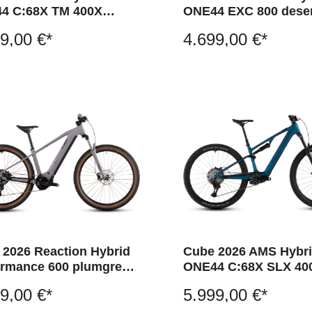
4 C:68X TM 400X
ONE44 EXC 800 deser
reen´n´matrix
´n´driedherbs
9,00 €*
4.699,00 €*
 2026 Reaction Hybrid
Cube 2026 AMS Hybr
ormance 600 plumgrey
ONE44 C:68X SLX 40
ack
nebula´n´black
9,00 €*
5.999,00 €*