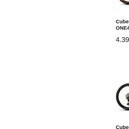
Cube
ONE4
dried
4.39
Cube