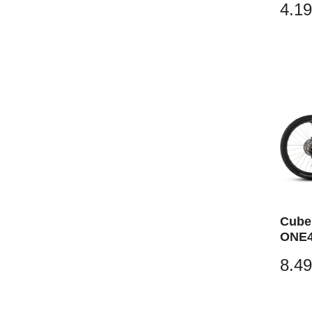
4.19
Cube
ONE4
carb
8.49