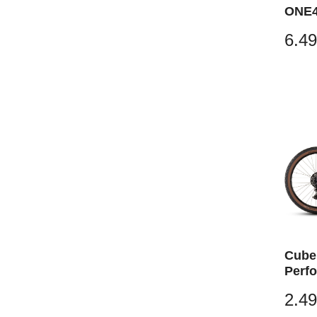
ONE4
reedg
6.49
Cube
Perf
´n´bl
2.49