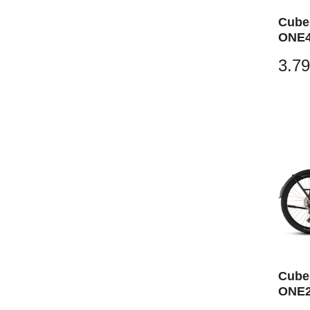
Cube
ONE44
´blac
3.79
Cube
ONE2
slab