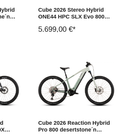
Hybrid
Cube 2026 Stereo Hybrid
ne´n
ONE44 HPC SLX Evo 800
slategrey´n´black
5.699,00 €*
id
Cube 2026 Reaction Hybrid
0X
Pro 800 desertstone´n
´driedherbs