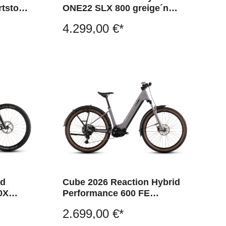
tstone
ONE22 SLX 800 greige´n
´switch
4.299,00 €*
id
Cube 2026 Reaction Hybrid
0X
Performance 600 FE
plumgrey´n´black
2.699,00 €*