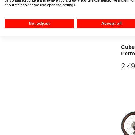
personalised content and to give you a great website experience. For more info
about the cookies we use open the settings.
No, adjust
Accept all
Cube
Perf
elect
2.49