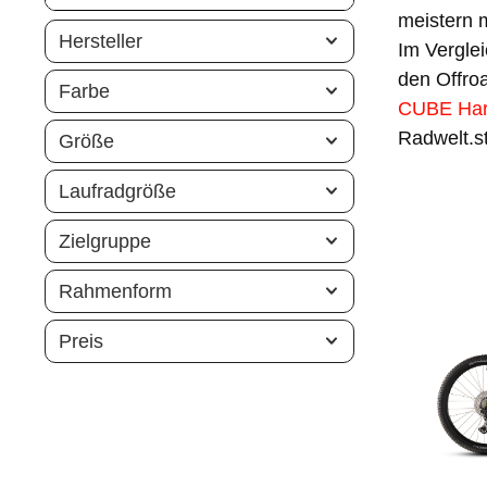
meistern m
Hersteller
Im Vergle
den Offroa
Farbe
CUBE Hard
Radwelt.st
Größe
Laufradgröße
Zielgruppe
Rahmenform
Preis