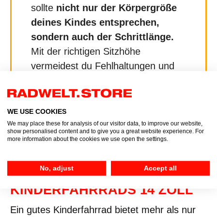
sollte
nicht nur der Körpergröße
deines Kindes entsprechen,
sondern auch der Schrittlänge.
Mit der richtigen Sitzhöhe
vermeidest du Fehlhaltungen und
sorgst dafür, dass dein Kind von
Anfang an sicher unterwegs ist.
WE USE COOKIES
We may place these for analysis of our visitor data, to improve our website,
show personalised content and to give you a great website experience. For
more information about the cookies we use open the settings.
No, adjust
Accept all
WICHTIGE MERKMALE EINES
KINDERFAHRRADS 14 ZOLL
Ein gutes Kinderfahrrad bietet mehr als nur