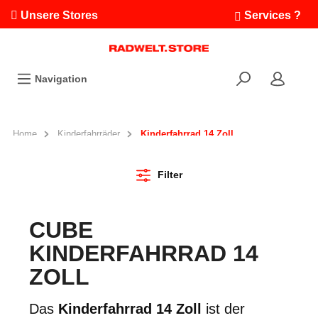
Unsere Stores
Services ?
Termin buchen
Workshops
Navigation
Ausfahrten
Fahrradleasing
Bikefinder
Home
Kinderfahrräder
Kinderfahrrad 14 Zoll
Radwelt.fonds
Filter
CUBE
KINDERFAHRRAD 14
ZOLL
Das
Kinderfahrrad 14 Zoll
ist der