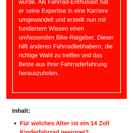
wurde. Als Fahrrad-Enthusiast hat
er seine Expertise in eine Karriere
umgewandelt und erstellt nun mit
fundiertem Wissen einen
umfassenden Bike-Ratgeber. Dieser
hilft anderen Fahrradliebhabern, die
richtige Wahl zu treffen und das
Beste aus ihrer Fahrraderfahrung
herauszuholen.
Inhalt:
Für welches Alter ist ein 14 Zoll
Kinderfahrrad geeignet?