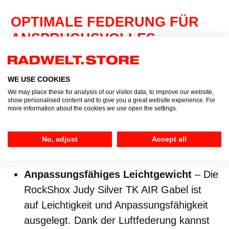
OPTIMALE FEDERUNG FÜR
ANSPRUCHSVOLLES
TERRAIN
Die Federgabel ist ein essenzielles Bauteil für
WE USE COOKIES
ein performantes
Hardtail
. Für die Bikes der
We may place these for analysis of our visitor data, to improve our website,
show personalised content and to give you a great website experience. For
CUBE Attention Serie wird die
RockShox
more information about the cookies we use open the settings.
Judy Silver TK AIR
,
100 mm
,
PopLoc
verwendet. Die Vorteile dieser Gabel
No, adjust
Accept all
sprechen für sich:
Anpassungsfähiges Leichtgewicht
– Die
RockShox Judy Silver TK AIR Gabel ist
auf Leichtigkeit und Anpassungsfähigkeit
ausgelegt. Dank der Luftfederung kannst