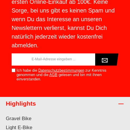
ersten Online-Einkauf ab 100€. Keine
Sorge, bei uns gibt es keinen Spam und
wenn Du das Interesse an unseren
Newslettern verlierst, kannst Du Dich
natürlich jederzeit wieder kostenfrei
abmelden.
E-
Mail-
Adresse*
Ich habe die
Datenschutzbestimmungen
zur Kenntnis
genommen und die
AGB
gelesen und bin mit ihnen
einverstanden.
Highlights
Gravel Bike
Light E-Bike