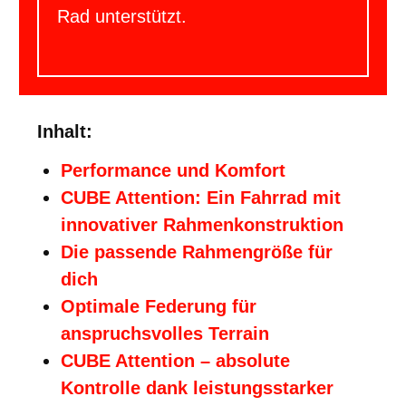
Rad unterstützt.
Inhalt:
Performance und Komfort
CUBE Attention: Ein Fahrrad mit
innovativer Rahmenkonstruktion
Die passende Rahmengröße für
dich
Optimale Federung für
anspruchsvolles Terrain
CUBE Attention – absolute
Kontrolle dank leistungsstarker