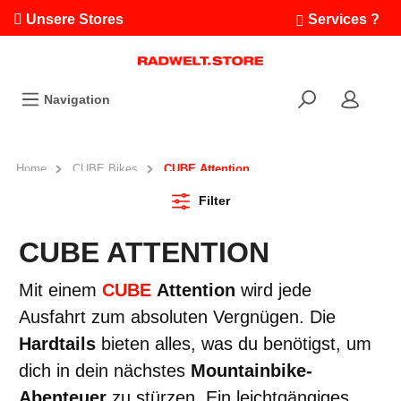
Unsere Stores
Services ?
Termin buchen
Workshops
Navigation
Ausfahrten
Fahrradleasing
Bikefinder
Home
CUBE Bikes
CUBE Attention
Radwelt.fonds
Filter
CUBE ATTENTION
Mit einem
CUBE
Attention
wird jede
Ausfahrt zum absoluten Vergnügen. Die
Hardtails
bieten alles, was du benötigst, um
dich in dein nächstes
Mountainbike-
Abenteuer
zu stürzen. Ein leichtgängiges