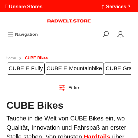
Unsere Stores
Services ?
Termin buchen
Workshops
Navigation
Ausfahrten
Fahrradleasing
Bikefinder
Home
CUBE Bikes
Radwelt.fonds
CUBE E-Fully
CUBE E-Mountainbike
CUBE Gravel
Filter
CUBE Bikes
Tauche in die Welt von CUBE Bikes ein, wo
Qualität, Innovation und Fahrspaß an erster
Stelle stehen. Von robusten
Hardtails
über