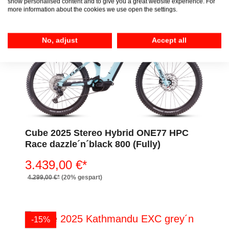
show personalised content and to give you a great website experience. For
more information about the cookies we use open the settings.
-20%
No, adjust
Accept all
Cube 2025 Stereo Hybrid ONE77 HPC
Race dazzle´n´black 800 (Fully)
3.439,00 €*
4.299,00 €*
(20% gespart)
-15%