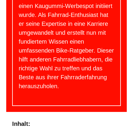
einen Kaugummi-Werbespot initiiert
wurde. Als Fahrrad-Enthusiast hat
er seine Expertise in eine Karriere
umgewandelt und erstellt nun mit
fundiertem Wissen einen
umfassenden Bike-Ratgeber. Dieser
hilft anderen Fahrradliebhabern, die
richtige Wahl zu treffen und das
Beste aus ihrer Fahrraderfahrung
herauszuholen.
Inhalt: