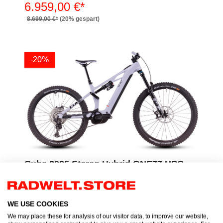
6.959,00 €*
8.699,00 €*
(20% gespart)
-20%
Cube 2025 Stereo Hybrid ONE77 HPC
SLX cyclamen´n´black 800 (Fully)
3.999,00 €*
WE USE COOKIES
4.999,00 €*
(20% gespart)
We may place these for analysis of our visitor data, to improve our website,