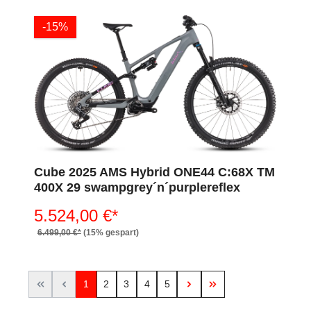
-15%
Cube 2025 AMS Hybrid ONE44 C:68X TM
400X 29 swampgrey´n´purplereflex
5.524,00 €*
6.499,00 €*
(15% gespart)
1
2
3
4
5