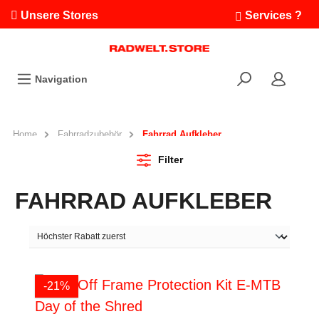
Unsere Stores
Services ?
Termin buchen
Workshops
Navigation
Ausfahrten
Fahrradleasing
Bikefinder
Home
Fahrradzubehör
Fahrrad Aufkleber
Radwelt.fonds
Filter
FAHRRAD AUFKLEBER
-21%