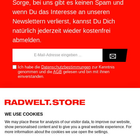
Sorge, bei uns gibt es keinen Spam und
wenn Du das Interesse an unseren
Newslettern verlierst, kannst Du Dich
natürlich jederzeit wieder kostenfrei
abmelden.
E-
Mail-
Adresse*
Ich habe die
Datenschutzbestimmungen
zur Kenntnis
genommen und die
AGB
gelesen und bin mit ihnen
einverstanden.
Highlights
WE USE COOKIES
Gravel Bike
We may place these for analysis of our visitor data, to improve our website,
show personalised content and to give you a great website experience. For
Light E-Bike
more information about the cookies we use open the settings.
E-Mountainbike