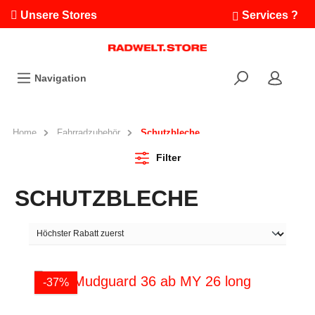
Unsere Stores
Services ?
Termin buchen
Workshops
Navigation
Ausfahrten
Fahrradleasing
Bikefinder
Home
Fahrradzubehör
Schutzbleche
Radwelt.fonds
Filter
SCHUTZBLECHE
-37%