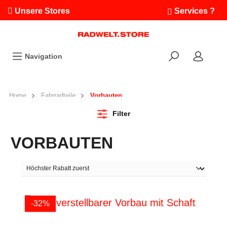
Unsere Stores
Services ?
Termin buchen
Workshops
Navigation
Ausfahrten
Fahrradleasing
Bikefinder
Home
Fahrradteile
Vorbauten
Radwelt.fonds
Filter
VORBAUTEN
-32%