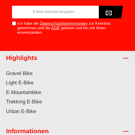
E-
Mail-
Adresse*
Ich habe die
Datenschutzbestimmungen
zur Kenntnis
genommen und die
AGB
gelesen und bin mit ihnen
einverstanden.
Highlights
Gravel Bike
Light E-Bike
E-Mountainbike
Trekking E-Bike
Urban E-Bike
Informationen