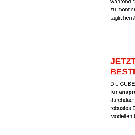
während d
zu montie
täglichen 
JETZ
BEST
Die CUBE-
für ansp
durchdach
robustes B
Modellen 