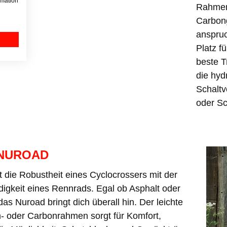
rmation
Rahmen
Carbong
anspruc
Platz f
beste T
die hyd
Schaltv
oder Sc
NUROAD
 die Robustheit eines Cyclocrossers mit der
igkeit eines Rennrads. Egal ob Asphalt oder
as Nuroad bringt dich überall hin. Der leichte
- oder Carbonrahmen sorgt für Komfort,