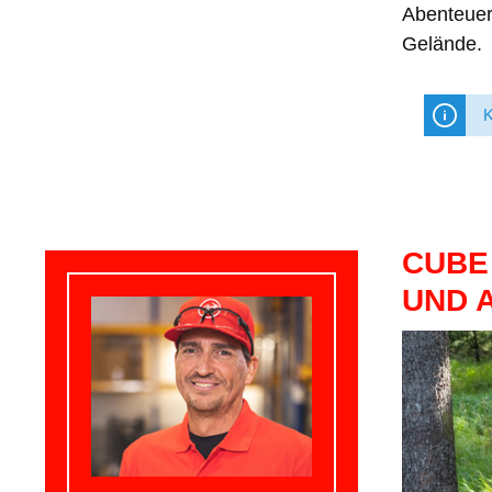
Abenteuerp
Gelände.
K
CUBE
ND A