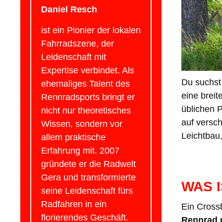
Daniel Resch
ist ein Pionier der lokalen
Fahrradszene, der
Leidenschaft mit
Expertise verbindet. Als
Du suchst
ehemaliges Talent des
eine breit
Rennradsports bringt er
üblichen 
nicht nur theoretisches
auf versc
Wissen, sondern vor
Leichtbau,
allem praktische
Erfahrung mit. 2007
gründete er die Radwelt
Gera und transformierte
WAS 
seine Leidenschaft fürs
Radfahren in ein
Ein Cross
florierendes Geschäft.
Rennrad 