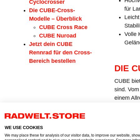
Hochw
Cyclocrosser
für La
Die CUBE-Cross-
Leicht
Modelle – Überblick
Stabil
CUBE Cross Race
Volle 
CUBE Nuroad
Geländ
Jetzt dein CUBE
Rennrad für den Cross-
Bereich bestellen
DIE 
CUBE biete
sind. Vom
einem Allr
WE USE COOKIES
We may place these for analysis of our visitor data, to improve our website, sho