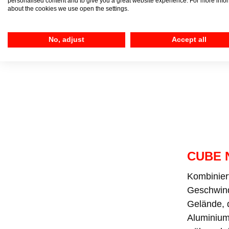
personalised content and to give you a great website experience. For more info
about the cookies we use open the settings.
No, adjust
Accept all
CUBE 
Kombiniert
Geschwind
Gelände, d
Aluminium