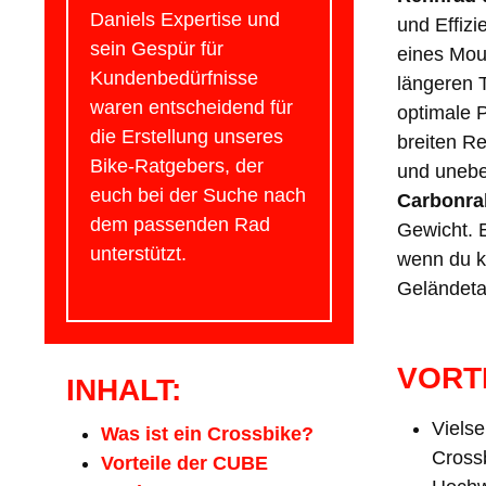
Daniels Expertise und
und Effizi
sein Gespür für
eines Mou
Kundenbedürfnisse
längeren T
waren entscheidend für
optimale 
die Erstellung unseres
breiten Re
Bike-Ratgebers, der
und unebe
euch bei der Suche nach
Carbonr
dem passenden Rad
Gewicht. E
unterstützt.
wenn du k
Geländeta
VORT
INHALT:
Vielse
Was ist ein Crossbike?
Crossb
Vorteile der CUBE