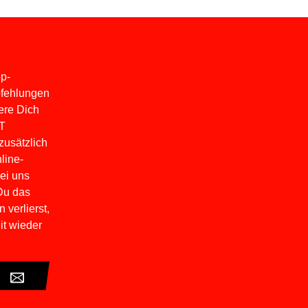
p-
pfehlungen
ere Dich
LT
usätzlich
line-
ei uns
Du das
 verlierst,
it wieder