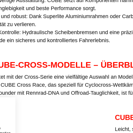
ertige Ausstattung: CUBE setzt auf Komponenten namha
nglebigkeit und beste Performance sorgt.
 und robust: Dank Superlite Aluminiumrahmen oder Carbo
ität zu verlieren.
Kontrolle: Hydraulische Scheibenbremsen und eine präzi
e ein sicheres und kontrolliertes Fahrerlebnis.
CUBE-CROSS-MODELLE – ÜBERB
t mit der Cross-Serie eine vielfältige Auswahl an Model
 CUBE Cross Race, das speziell für Cyclocross-Wettkäm
ounder mit Rennrad-DNA und Offroad-Tauglichkeit, ist fü
CUB
Leicht,
w