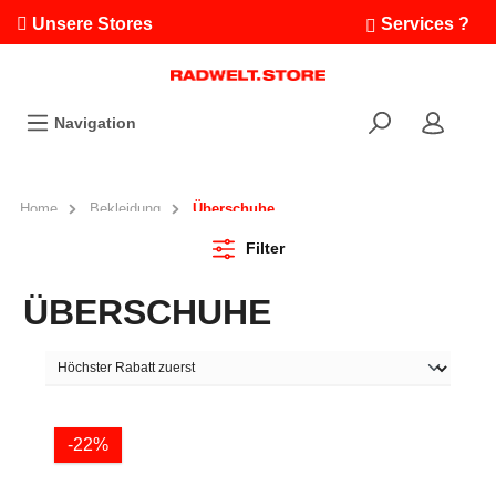
Unsere Stores
Services ?
Termin buchen
Workshops
Navigation
Ausfahrten
Fahrradleasing
Bikefinder
Home
Bekleidung
Überschuhe
Radwelt.fonds
Filter
ÜBERSCHUHE
-22%