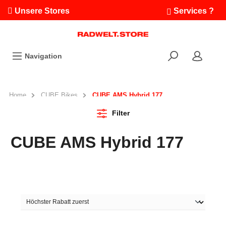
Unsere Stores
Services ?
Termin buchen
Workshops
Navigation
Ausfahrten
Fahrradleasing
Bikefinder
Home
CUBE Bikes
CUBE AMS Hybrid 177
Radwelt.fonds
Filter
CUBE AMS Hybrid 177