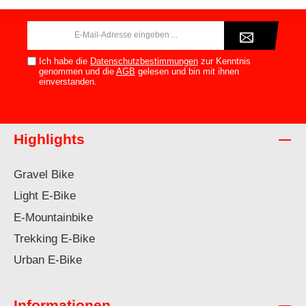
abmelden.
E-
Mail-
Adresse*
Ich habe die
Datenschutzbestimmungen
zur Kenntnis
genommen und die
AGB
gelesen und bin mit ihnen
einverstanden.
Highlights
Gravel Bike
Light E-Bike
E-Mountainbike
Trekking E-Bike
Urban E-Bike
Informationen