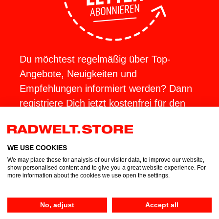
Du möchtest regelmäßig über Top-
Angebote, Neuigkeiten und
Empfehlungen informiert werden? Dann
registriere Dich jetzt kostenfrei für den
RADWELT NEWSLETTER und sichere
Dir zusätzlich 10 € Rabatt für Deinen
ersten Online-Einkauf ab 100€. Keine
WE USE COOKIES
We may place these for analysis of our visitor data, to improve our website,
Sorge, bei uns gibt es keinen Spam und
show personalised content and to give you a great website experience. For
wenn Du das Interesse an unseren
more information about the cookies we use open the settings.
Newslettern verlierst, kannst Du Dich
natürlich jederzeit wieder kostenfrei
No, adjust
Accept all