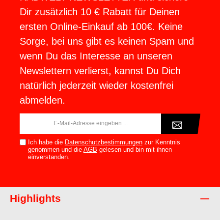
Dir zusätzlich 10 € Rabatt für Deinen
ersten Online-Einkauf ab 100€. Keine
Sorge, bei uns gibt es keinen Spam und
wenn Du das Interesse an unseren
Newslettern verlierst, kannst Du Dich
natürlich jederzeit wieder kostenfrei
abmelden.
E-
Mail-
Adresse*
Ich habe die
Datenschutzbestimmungen
zur Kenntnis
genommen und die
AGB
gelesen und bin mit ihnen
einverstanden.
Highlights