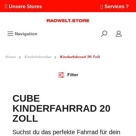
Unsere Stores
Services ?
Termin buchen
Workshops
Navigation
Ausfahrten
Fahrradleasing
Bikefinder
Home
Kinderfahrräder
Kinderfahrrad 20 Zoll
Radwelt.fonds
Filter
CUBE
KINDERFAHRRAD 20
ZOLL
Suchst du das perfekte Fahrrad für dein