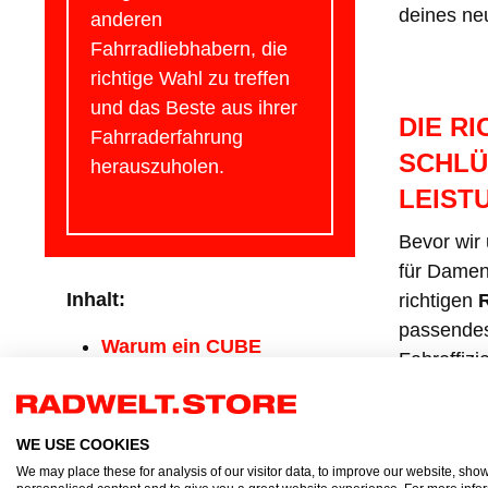
deines neu
anderen
Fahrradliebhabern, die
richtige Wahl zu treffen
und das Beste aus ihrer
DIE R
Fahrraderfahrung
CHLÜS
herauszuholen.
EISTU
Bevor wir
für Damen
Inhalt:
richtigen
passendes
Warum ein CUBE
Fahreffizi
Rennrad für Damen?
Die richtige
Die ideal
Rahmengröße – der
deiner Kör
WE USE COOKIES
Schlüssel zu
Rennräder
We may place these for analysis of our visitor data, to improve our website, sho