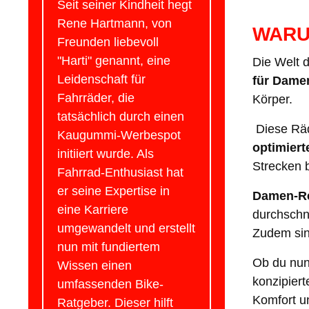
Seit seiner Kindheit hegt
Rene Hartmann, von
WARU
Freunden liebevoll
"Harti" genannt, eine
Die Welt 
Leidenschaft für
für Dame
Fahrräder, die
Körper.
tatsächlich durch einen
Diese Räd
Kaugummi-Werbespot
optimier
initiiert wurde. Als
Strecken b
Fahrrad-Enthusiast hat
er seine Expertise in
Damen-R
eine Karriere
durchschni
umgewandelt und erstellt
Zudem sind
nun mit fundiertem
Ob du nun 
Wissen einen
konzipiert
umfassenden Bike-
Komfort u
Ratgeber. Dieser hilft