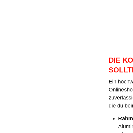
DIE K
SOLLT
Ein hochw
Onlineshop
zuverlässi
die du be
Rahm
Alumin