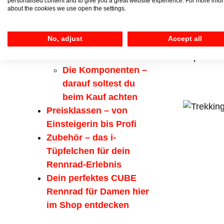
personalised content and to give you a great website experience. For more info
Komfort und
als bei an
about the cookies we use open the settings.
Leistung
Anpassun
Verschiedene Typen
findest du
No, adjust
Accept all
von Damen-
der dir be
Rennrädern
Experten a
Die Komponenten –
darauf soltest du
beim Kauf achten
Preisklassen – von
Einsteigerin bis Profi
Zubehör – das i-
Tüpfelchen für dein
Rennrad-Erlebnis
Dein perfektes CUBE
Rennrad für Damen hier
im Shop entdecken