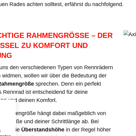
en Rades achten solltest, erfährst du nachfolgend.
ICHTIGE RAHMENGRÖSSE – DER S
SEL ZU KOMFORT UND L
NG
 uns den verschiedenen Typen von Rennrädern
 widmen, wollen wir über die Bedeutung der
Rahmengröße
sprechen. Denn ein perfekt
 Rennrad ist entscheidend für deine
enz und deinen Komfort.
e Rahmengröße hängt dabei maßgeblich von
pergröße und deiner Schrittlänge ab. Bei
n ist die
Überstandshöhe
in der Regel höher
w