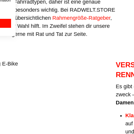
rmation
deren Fahrradtypen, daher ist eine genaue
g hier besonders wichtig. Bei RADWELT.STORE
 einen übersichtlichen
Rahmengröße-Ratgeber
,
i deiner Wahl hilft. Im Zweifel stehen dir unsere
uch gerne mit Rat und Tat zur Seite.
VERS
REN
Es gibt
zweck 
Damen
Kla
auf
und