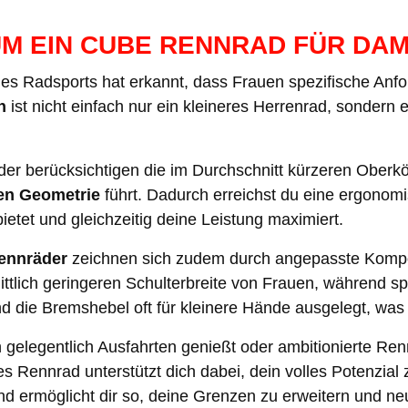
M EIN CUBE RENNRAD FÜR DA
des Radsports hat erkannt, dass Frauen spezifische Anf
n
ist nicht einfach nur ein kleineres Herrenrad, sonder
er berücksichtigen die im Durchschnitt kürzeren Oberkö
ten Geometrie
führt. Dadurch erreichst du eine ergonomis
ietet und gleichzeitig deine Leistung maximiert.
ennräder
zeichnen sich zudem durch angepasste Kompo
ttlich geringeren Schulterbreite von Frauen, während spe
 die Bremshebel oft für kleinere Hände ausgelegt, was d
gelegentlich Ausfahrten genießt oder ambitionierte Rennz
es Rennrad unterstützt dich dabei, dein volles Potenzial 
nd ermöglicht dir so, deine Grenzen zu erweitern und n