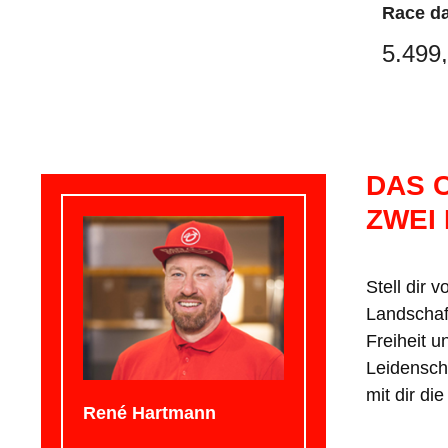
Race da
5.499,
DAS 
ZWEI
Stell dir 
Landschaf
Freiheit 
Leidenscha
mit dir di
René Hartmann