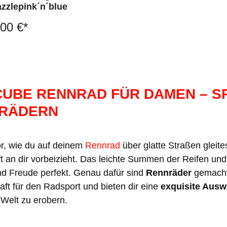
zzlepink´n´blue
00 €*
CUBE RENNRAD FÜR DAMEN – S
 RÄDERN
vor, wie du auf deinem
Rennrad
über glatte Straßen gleite
t an dir vorbeizieht. Das leichte Summen der Reifen un
und Freude perfekt. Genau dafür sind
Rennräder
gemacht
ft für den Radsport und bieten dir eine
exquisite Ausw
e Welt zu erobern.