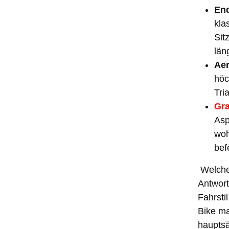
En
kla
Sit
län
Aer
höc
Tri
Gra
Asp
woh
bef
Welche
Antwort
Fahrsti
Bike m
hauptsä