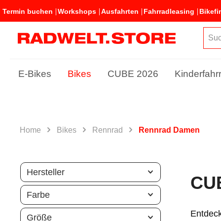
Termin buchen
Workshops
Ausfahrten
Fahrradleasing
Bikefi
E-Bikes
Bikes
CUBE 2026
Kinderfahr
Home
Bikes
Rennrad
Rennrad Damen
Hersteller
CU
Farbe
Entdeck
Größe