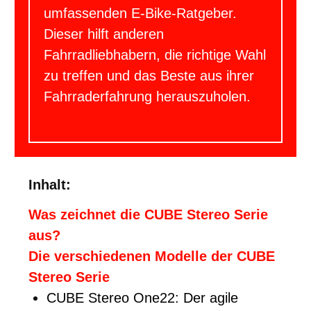
umfassenden E-Bike-Ratgeber.
Dieser hilft anderen
Fahrradliebhabern, die richtige Wahl
zu treffen und das Beste aus ihrer
Fahrraderfahrung herauszuholen.
Inhalt:
Was zeichnet die CUBE Stereo Serie
aus?
Die verschiedenen Modelle der CUBE
Stereo Serie
CUBE Stereo One22: Der agile