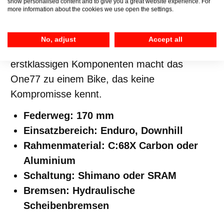
show personalised content and to give you a great website experience. For
Stabilität und Kontrolle
, selbst bei den
more information about the cookies we use open the settings.
härtesten Bedingungen. Die Kombination aus
einem leichten (je nach Modell C:68X
No, adjust
Accept all
Carbonrahmen oder Alurahmen) und
erstklassigen Komponenten macht das
One77 zu einem Bike, das keine
Kompromisse kennt.
Federweg: 170 mm
Einsatzbereich: Enduro, Downhill
Rahmenmaterial: C:68X Carbon oder
Aluminium
Schaltung: Shimano oder SRAM
Bremsen: Hydraulische
Scheibenbremsen