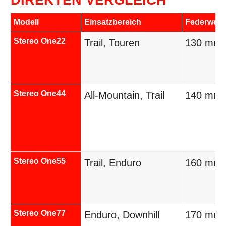
Modell
Einsatzbereich
Federweg
Stereo One22
Trail, Touren
130 mm
Stereo One44
All-Mountain, Trail
140 mm
Stereo One55
Trail, Enduro
160 mm
Stereo One77
Enduro, Downhill
170 mm