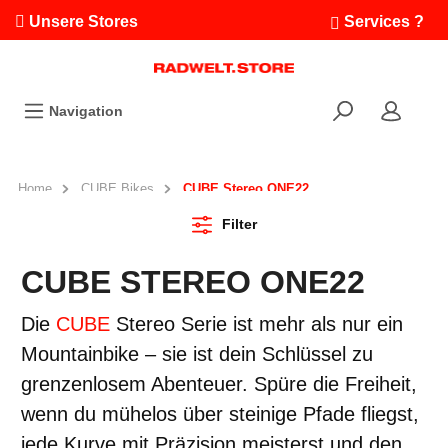
Unsere Stores
Services ?
Termin buchen
Workshops
Navigation
Ausfahrten
Fahrradleasing
Bikefinder
Home
CUBE Bikes
CUBE Stereo ONE22
Radwelt.fonds
Filter
CUBE STEREO ONE22
Die
CUBE
Stereo Serie ist mehr als nur ein
Mountainbike – sie ist dein Schlüssel zu
grenzenlosem Abenteuer. Spüre die Freiheit,
wenn du mühelos über steinige Pfade fliegst,
jede Kurve mit Präzision meisterst und den