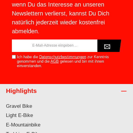
wenn Du das Interesse an unseren
Newslettern verlierst, kannst Du Dich
natürlich jederzeit wieder kostenfrei
abmelden.
E-
Mail-
Adresse*
Ich habe die
Datenschutzbestimmungen
zur Kenntnis
genommen und die
AGB
gelesen und bin mit ihnen
einverstanden.
Highlights
Gravel Bike
Light E-Bike
E-Mountainbike