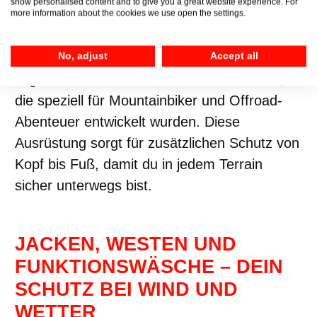
show personalised content and to give you a great website experience. For
Palette an Helmen für jede Art von Radfahren
more information about the cookies we use open the settings.
– ob Cityhelm für den Alltag oder sportlicher
MTB-Helm für anspruchsvolle Trails.
No, adjust
Accept all
Ergänzend dazu bieten wir Protektoren an,
die speziell für Mountainbiker und Offroad-
Abenteuer entwickelt wurden. Diese
Ausrüstung sorgt für zusätzlichen Schutz von
Kopf bis Fuß, damit du in jedem Terrain
sicher unterwegs bist.
JACKEN, WESTEN UND
FUNKTIONSWÄSCHE – DEIN
SCHUTZ BEI WIND UND
WETTER