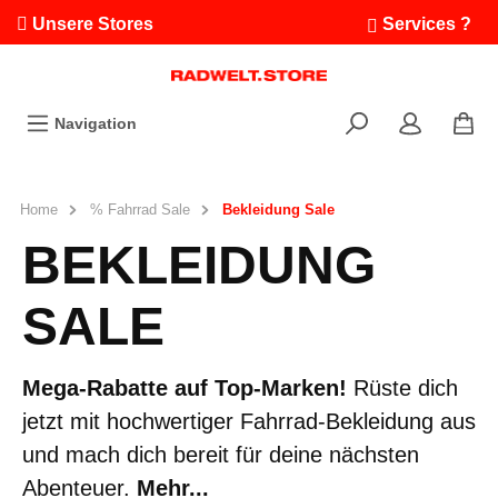
Unsere Stores
Services ?
Termin buchen
Workshops
Navigation
Ausfahrten
Fahrradleasing
Bikefinder
Home
% Fahrrad Sale
Bekleidung Sale
Radwelt.fonds
BEKLEIDUNG
SALE
Mega-Rabatte auf Top-Marken!
Rüste dich
jetzt mit hochwertiger Fahrrad-Bekleidung aus
und mach dich bereit für deine nächsten
Abenteuer.
Mehr...