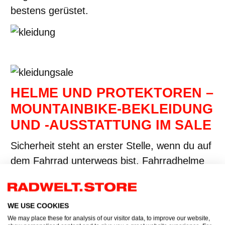
bestens gerüstet.
HELME UND PROTEKTOREN –
MOUNTAINBIKE-BEKLEIDUNG
UND -AUSSTATTUNG IM SALE
Sicherheit steht an erster Stelle, wenn du auf
dem Fahrrad unterwegs bist. Fahrradhelme
und Protektoren bieten dir den nötigen
Schutz bei Stürzen und sorgen dafür, dass
du dich sorglos auf deine Fahrt konzentrieren
WE USE COOKIES
We may place these for analysis of our visitor data, to improve our website,
kannst. Bei uns im Sale findest du eine breite