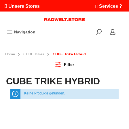
Unsere Stores
Services ?
Termin buchen
Workshops
Navigation
Ausfahrten
Fahrradleasing
Bikefinder
Home
CUBE Bikes
CUBE Trike Hybrid
Radwelt.fonds
Filter
CUBE TRIKE HYBRID
Keine Produkte gefunden.