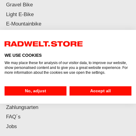
Gravel Bike
Light E-Bike
E-Mountainbike
Trekking E-Bike
Urban E-Bike
WE USE COOKIES
Informationen
We may place these for analysis of our visitor data, to improve our website,
show personalised content and to give you a great website experience. For
more information about the cookies we use open the settings.
Leasing
Rahmengröße
No, adjust
Accept all
Versand & Lieferung
Zahlungsarten
FAQ´s
Jobs